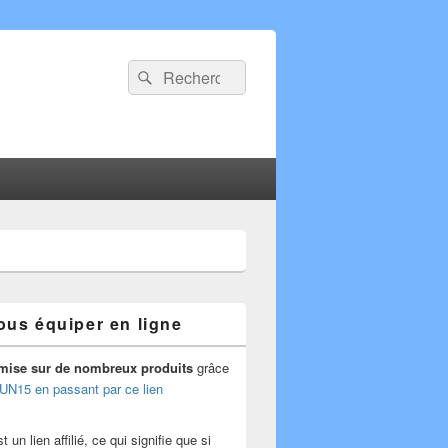
Recherche :
Rechercher
ous équiper en ligne
mise
sur de nombreux produits
grâce
UN15 en passant par ce lien
 un lien affilié, ce qui signifie que si