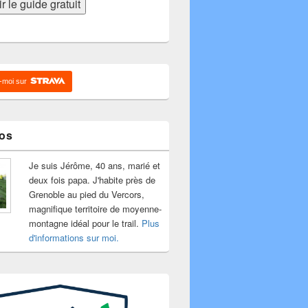
e outdoor
-moi sur
os
Je suis Jérôme, 40 ans, marié et
deux fois papa. J'habite près de
Grenoble au pied du Vercors,
magnifique territoire de moyenne-
montagne idéal pour le trail.
Plus
d'informations sur moi.