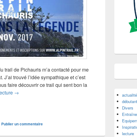
u trail de Pichauris m’a contacté pour me
t. J’ai trouvé l’idée sympathique et c’est
s faire découvrir ce trail qui sent bon la
A la découverte du trail de Pichauris
lecture
→
actualit
débutan
Divers
Entraîne
Equipem
|
Publier un commentaire
Inspirat
lecture