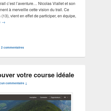
 trail c’est l’aventure… Nicolas Viallet et son
nent à merveille cette vision du trail. Ce
(13), vient en effet de participer, en équipe,
Voyage au Pérou avec les Ultrachaskis
e
→
|
2
commentaires
ouver votre course idéale
cun commentaire ↓