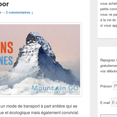
oor
vous achete
petite com
e
—
2 commentaires ↓
vous ne pai
à la vie d
si vous app
Rejoignez
gratuiteme
vos débuts 
Prénom
E-mail
 un mode de transport à part entière qui se
e et écologique mais également convivial.