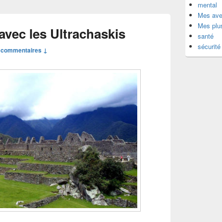
mental
Mes ave
Mes plu
vec les Ultrachaskis
santé
sécurité
 commentaires ↓