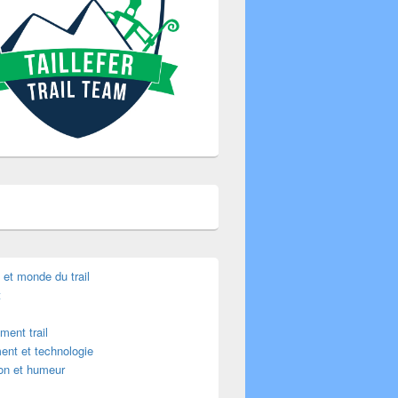
é et monde du trail
t
ment trail
ent et technologie
ion et humeur