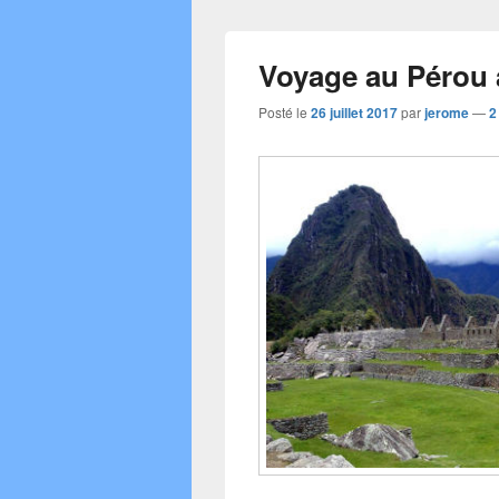
e
b
Voyage au Pérou a
o
o
Posté le
26 juillet 2017
par
jerome
—
2
k