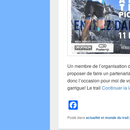
Un membre de l’organisation d
proposer de faire un partenaria
donc l’occasion pour moi de vou
garrigue! Le trail
Continuer la 
F
a
Posté dans
actualité et monde du trail
c