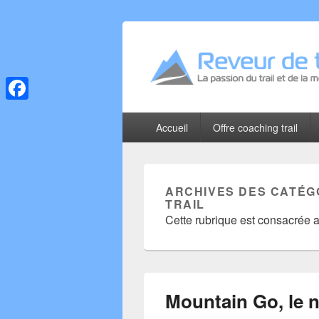
Reveur de trai
La passion du trail et de la montagne
Facebook
Menu
Accueil
Offre coaching trail
principal
ARCHIVES DES CATÉG
TRAIL
Cette rubrique est consacrée a
Mountain Go, le 