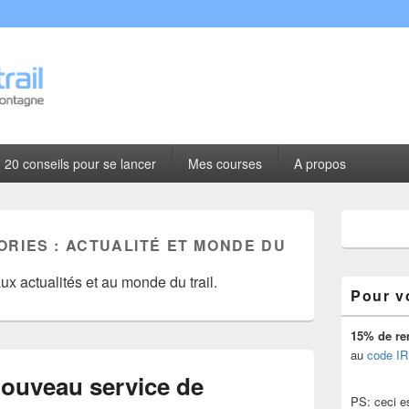
l
20 conseils pour se lancer
Mes courses
A propos
Zone
principale
ORIES :
ACTUALITÉ ET MONDE DU
de
widget
ux actualités et au monde du trail.
pour
Pour v
la
barre
latérale
15% de re
au
code IR
nouveau service de
PS: ceci est