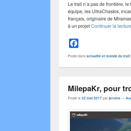
Le trail n’a pas de frontière, le
équipe, les UltraChaskis, incar
français, originaire de Miramas 
à un projet
Continuer la lectur
F
a
Posté dans
actualité et monde du trail
c
e
b
MilepaKr, pour tr
o
o
Posté le
22 mai 2017
par
jerome
—
Au
k