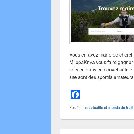
Vous en avez marre de cherche
MilepaKr va vous faire gagner
service dans ce nouvel article
site sont des sportifs amateurs
F
a
Posté dans
actualité et monde du trail
c
e
b