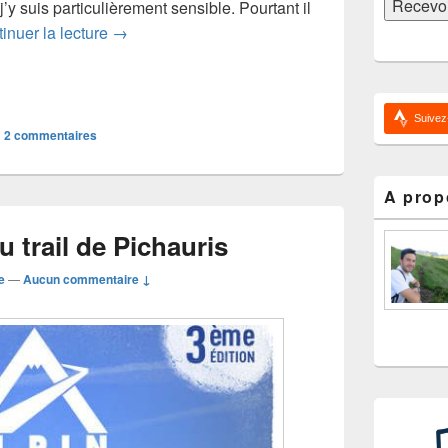
 j’y suis particulièrement sensible. Pourtant il
Mountain Go, le nouveau service de covoiturag
inuer la lecture
→
Suivez
|
2
commentaires
A prop
 trail de Pichauris
e
—
Aucun commentaire ↓