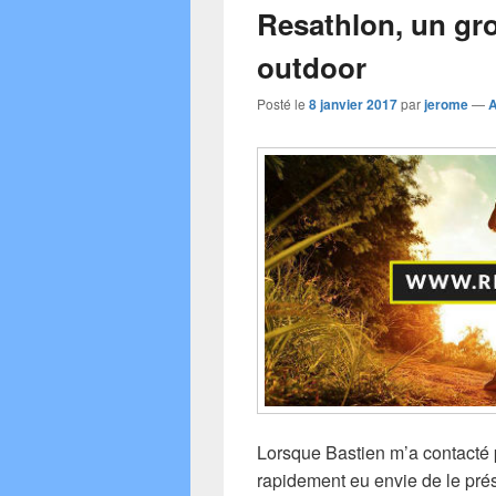
Resathlon, un gro
o
o
outdoor
k
Posté le
8 janvier 2017
par
jerome
—
A
Lorsque Bastien m’a contacté p
rapidement eu envie de le prése