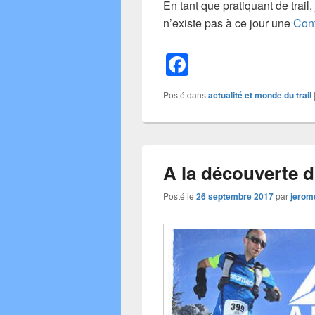
En tant que pratiquant de trail,
n’existe pas à ce jour une
Cont
F
a
Posté dans
actualité et monde du trail
c
e
b
A la découverte du
o
o
Posté le
26 septembre 2017
par
jerom
k