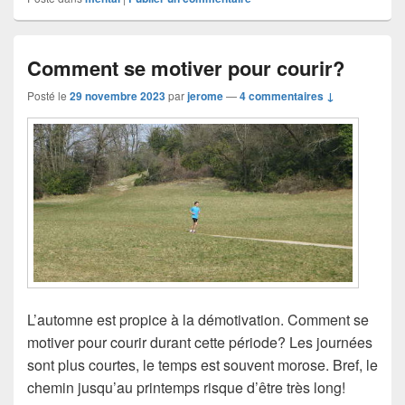
c
e
Comment se motiver pour courir?
b
o
Posté le
29 novembre 2023
par
jerome
—
4 commentaires ↓
o
k
L’automne est propice à la démotivation. Comment se
motiver pour courir durant cette période? Les journées
sont plus courtes, le temps est souvent morose. Bref, le
chemin jusqu’au printemps risque d’être très long!