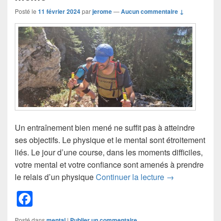
o
Posté le
11 février 2024
par
jerome
—
Aucun commentaire ↓
k
Un entraînement bien mené ne suffit pas à atteindre
ses objectifs. Le physique et le mental sont étroitement
liés. Le jour d’une course, dans les moments difficiles,
votre mental et votre confiance sont amenés à prendre
5 conseils pour
le relais d’un physique
Continuer la lecture
→
F
a
Posté dans
mental
|
Publier un commentaire