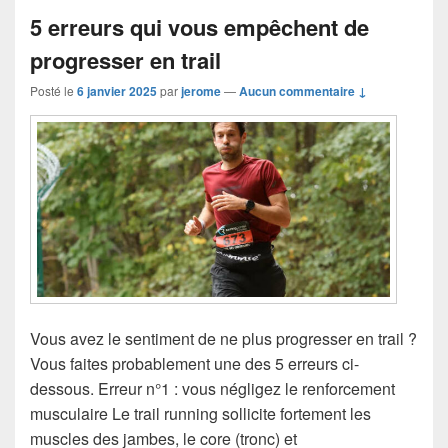
e
5 erreurs qui vous empêchent de
b
progresser en trail
o
o
Posté le
6 janvier 2025
par
jerome
—
Aucun commentaire ↓
k
Vous avez le sentiment de ne plus progresser en trail ?
Vous faites probablement une des 5 erreurs ci-
dessous. Erreur n°1 : vous négligez le renforcement
musculaire Le trail running sollicite fortement les
muscles des jambes, le core (tronc) et