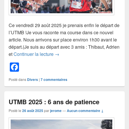
Ce vendredi 29 août 2025 je prenais enfin le départ de
l’UTMB !Je vous raconte ma course dans ce nouvel
article. Nous arrivons sur place environ 1h30 avant le
départ.(Je suis au départ avec 3 amis : Thibaut, Adrien
UTMB 2025 : récit d’une course épi
et
Continuer la lecture
→
F
a
Posté dans
Divers
|
7
commentaires
c
e
UTMB 2025 : 6 ans de patience
b
o
Posté le
26 août 2025
par
jerome
—
Aucun commentaire ↓
o