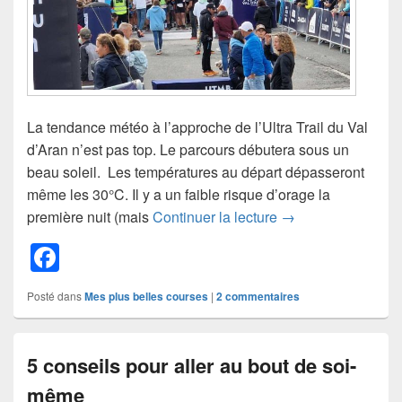
La tendance météo à l’approche de l’Ultra Trail du Val
d’Aran n’est pas top. Le parcours débutera sous un
beau soleil. Les températures au départ dépasseront
même les 30°C. Il y a un faible risque d’orage la
Ultra trail du Val 
première nuit (mais
Continuer la lecture
→
F
a
Posté dans
Mes plus belles courses
|
2
commentaires
c
e
5 conseils pour aller au bout de soi-
b
même
o