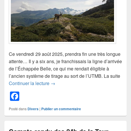
k
Ce vendredi 29 août 2025, prendra fin une très longue
attente… Il y a six ans, je franchissais la ligne d’arrivée
de l’Échappée Belle, ce qui me rendait éligible à
l’ancien système de tirage au sort de l’UTMB. La suite
UTMB 2025 : 6 ans de patience
Continuer la lecture
→
F
a
Posté dans
Divers
|
Publier un commentaire
c
e