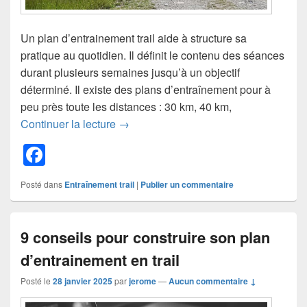
Un plan d’entrainement trail aide à structure sa
pratique au quotidien. Il définit le contenu des séances
durant plusieurs semaines jusqu’à un objectif
déterminé. Il existe des plans d’entraînement pour à
peu près toute les distances : 30 km, 40 km,
Entrainement trail : guide pour tout co
Continuer la lecture
→
F
a
Posté dans
Entraînement trail
|
Publier un commentaire
c
e
9 conseils pour construire son plan
b
d’entrainement en trail
o
o
Posté le
28 janvier 2025
par
jerome
—
Aucun commentaire ↓