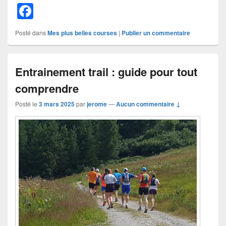
F
a
Posté dans
Mes plus belles courses
|
Publier un commentaire
c
e
Entrainement trail : guide pour tout
b
comprendre
o
o
Posté le
3 mars 2025
par
jerome
—
Aucun commentaire ↓
k