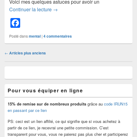
Voici mes quelques astuces pour avoir un
Comment se motiver pour courir?
Continuer la lecture
→
F
a
Posté dans
mental
|
4
commentaires
c
e
Navigation
←
Articles plus anciens
dans
b
les
o
Zone
articles
principale
o
de
widget
k
Pour vous équiper en ligne
pour
la
barre
15% de remise
sur de nombreux produits
grâce au
code IRUN15
latérale
en passant par ce lien
PS: ceci est un lien affilié, ce qui signifie que si vous achetez à
partir de ce lien, je recevrai une petite commission. C’est
transparent pour vous, vous ne paierez pas plus cher et participerez