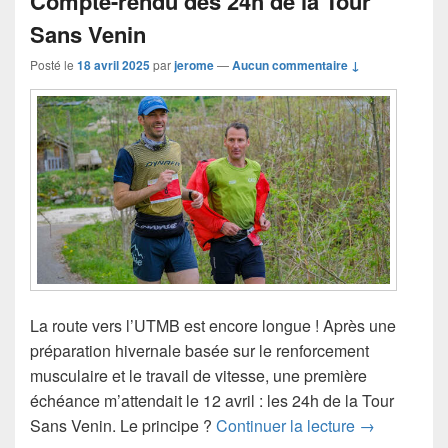
Compte-rendu des 24h de la Tour
b
Sans Venin
o
o
Posté le
18 avril 2025
par
jerome
—
Aucun commentaire ↓
k
La route vers l’UTMB est encore longue ! Après une
préparation hivernale basée sur le renforcement
musculaire et le travail de vitesse, une première
échéance m’attendait le 12 avril : les 24h de la Tour
Compte-rend
Sans Venin. Le principe ?
Continuer la lecture
→