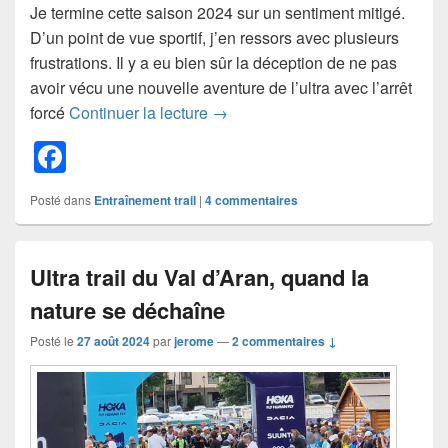
Je termine cette saison 2024 sur un sentiment mitigé.
D’un point de vue sportif, j’en ressors avec plusieurs
frustrations. Il y a eu bien sûr la déception de ne pas
avoir vécu une nouvelle aventure de l’ultra avec l’arrêt
Traileurs, gare à la charge mental
forcé
Continuer la lecture
→
F
a
Posté dans
Entraînement trail
|
4
commentaires
c
e
Ultra trail du Val d’Aran, quand la
b
nature se déchaîne
o
o
Posté le
27 août 2024
par
jerome
—
2 commentaires ↓
k