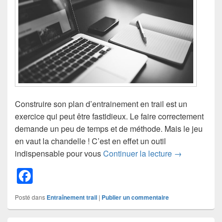
k
Construire son plan d’entrainement en trail est un
exercice qui peut être fastidieux. Le faire correctement
demande un peu de temps et de méthode. Mais le jeu
en vaut la chandelle ! C’est en effet un outil
9 conseils pou
indispensable pour vous
Continuer la lecture
→
F
a
Posté dans
Entraînement trail
|
Publier un commentaire
c