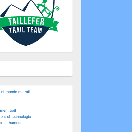
é et monde du trail
t
ment trail
ent et technologie
ion et humeur