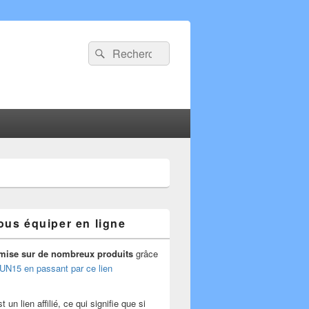
Recherche :
Rechercher
ous équiper en ligne
mise
sur de nombreux produits
grâce
UN15 en passant par ce lien
 un lien affilié, ce qui signifie que si