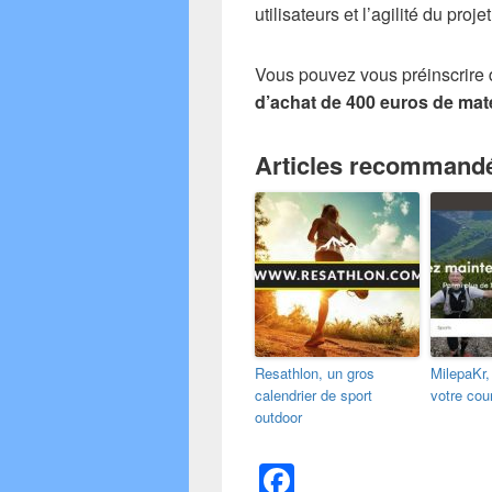
utilisateurs et l’agilité du projet
Vous pouvez vous préinscrire 
d’achat de 400 euros de maté
Articles recommand
Resathlon, un gros
MilepaKr,
calendrier de sport
votre cou
outdoor
F