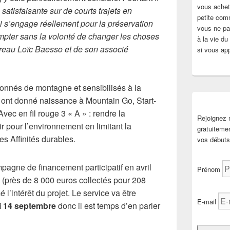
vous achete
 satisfaisante sur de courts trajets en
petite com
i s’engage réellement pour la préservation
vous ne pai
ompter sans la volonté de changer les choses
à la vie d
reau Loïc Baesso et de son associé
si vous app
ionnés de montagne et sensibilisés à la
, ont donné naissance à Mountain Go, Start-
vec en fil rouge 3 « A » : rendre la
Rejoignez
 pour l’environnement en limitant la
gratuiteme
es Affinités durables.
vos débuts 
pagne de financement participatif en avril
Prénom
(près de 8 000 euros collectés pour 208
é l’intérêt du projet. Le service va être
E-mail
di 14 septembre
donc il est temps d’en parler