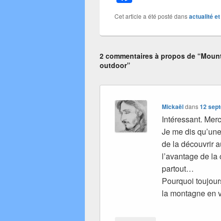
a
Cet article a été posté dans
actualité e
c
e
b
2 commentaires à propos de “Mount
outdoor”
o
o
k
Mickaël
dans
12 sept
Intéressant. Merci
Je me dis qu’une
de la découvrir 
l’avantage de la 
partout…
Pourquoi toujou
la montagne en v