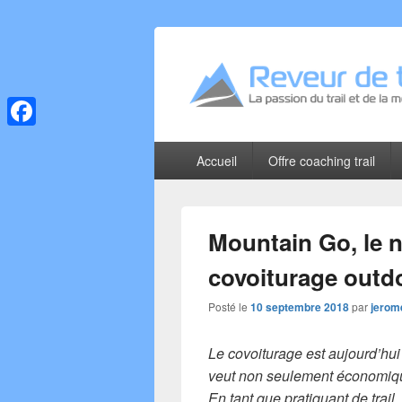
Reveur de trai
La passion du trail et de la montagne
Facebook
Menu
Accueil
Offre coaching trail
principal
Mountain Go, le 
covoiturage outd
Posté le
10 septembre 2018
par
jerom
Le covoiturage est aujourd’hui
veut non seulement économiqu
En tant que pratiquant de trail,