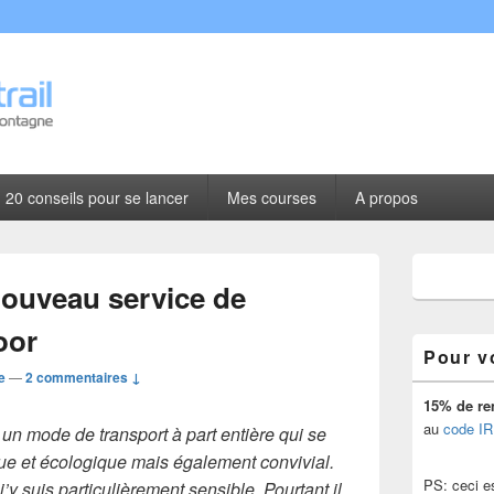
l
20 conseils pour se lancer
Mes courses
A propos
Zone
principale
nouveau service de
de
widget
oor
pour
Pour v
la
e
—
2 commentaires ↓
barre
latérale
15% de re
au
code IR
 un mode de transport à part entière qui se
e et écologique mais également convivial.
PS: ceci est
 j’y suis particulièrement sensible. Pourtant il