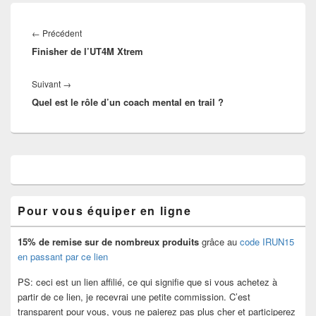
Navigation
de
Article
←
Précédent
l’article
Finisher de l’UT4M Xtrem
précédent :
Article
Suivant
→
Quel est le rôle d’un coach mental en trail ?
suivant :
Zone
principale
de
widget
Pour vous équiper en ligne
pour
la
barre
15% de remise
sur de nombreux produits
grâce au
code IRUN15
latérale
en passant par ce lien
PS: ceci est un lien affilié, ce qui signifie que si vous achetez à
partir de ce lien, je recevrai une petite commission. C’est
transparent pour vous, vous ne paierez pas plus cher et participerez