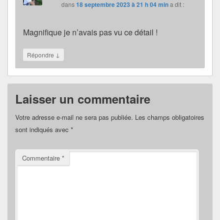
dans
18 septembre 2023 à 21 h 04 min
a dit :
Magnifique je n’avais pas vu ce détail !
↓
Répondre
Laisser un commentaire
Votre adresse e-mail ne sera pas publiée.
Les champs obligatoires
sont indiqués avec
*
Commentaire
*