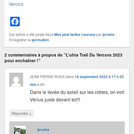
Vercors
F
a
Cet article a été posté dans
Mes plus belles courses
par
jerome
.
c
Enregistrer le
permalien
.
e
2 commentaires à propos de “L’ultra Trail Du Vercors 2023
b
pour enchaîner !”
o
o
JEAN PIERRE ROUX
dans
18 septembre 2023 à 17 h 02
k
min
a dit :
Dans le levée du soleil sur les crètes, on voit
Vénus juste devant toi!!!
↓
Répondre
jerome