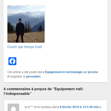
Courir par temps froid
F
a
Cet article a été posté dans
Equipement et technologie
par
jerome
.
c
Enregistrer le
permalien
.
e
6 commentaires à propos de “Equipement trail:
b
l’indispensable”
o
o
la b*** et le couteau
dans
8 février 2016 à 14 h 49 min
a