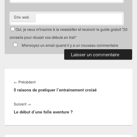
Site web
Oui, je veux m'inscrire à la newsletter et recevoir le guide gratuit "20
conseils pour réussir vos débuts en trail"
M'envoyez un email quand il y a un nouveau commentaire
Navigation
de
Article
←
Précédent
l’article
5 raisons de pratiquer l’entrainement croisé
précédent :
Article
Suivant
→
Le début d’une folle aventure ?
suivant :