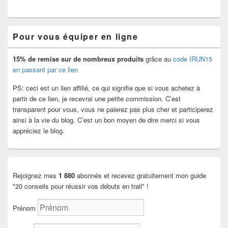
Zone
principale
de
widget
Pour vous équiper en ligne
pour
la
barre
15% de remise
sur de nombreux produits
grâce au
code IRUN15
latérale
en passant par ce lien
PS: ceci est un lien affilié, ce qui signifie que si vous achetez à
partir de ce lien, je recevrai une petite commission. C’est
transparent pour vous, vous ne paierez pas plus cher et participerez
ainsi à la vie du blog. C’est un bon moyen de dire merci si vous
appréciez le blog.
Rejoignez mes
1 880
abonnés et recevez gratuitement mon guide
"20 conseils pour réussir vos débuts en trail" !
Prénom