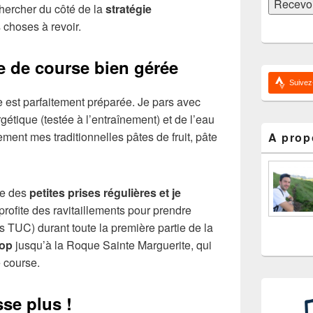
 chercher du côté de la
stratégie
s choses à revoir.
e de course bien gérée
Suivez
e est parfaitement préparée. Je pars avec
étique (testée à l’entraînement) et de l’eau
ent mes traditionnelles pâtes de fruit, pâte
A prop
te des
petites prises régulières et je
 profite des ravitaillements pour prendre
 TUC) durant toute la première partie de la
rop
jusqu’à la Roque Sainte Marguerite, qui
e course.
sse plus !