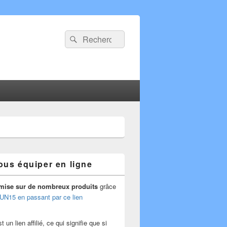
Recherche :
Rechercher
ous équiper en ligne
mise
sur de nombreux produits
grâce
UN15 en passant par ce lien
 un lien affilié, ce qui signifie que si