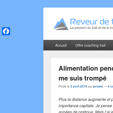
Reveur de trai
La passion du trail et de la montagne
Facebook
Menu
Accueil
Offre coaching trail
principal
Alimentation penda
me suis trompé
Posté le
2 avril 2019
par
jerome
—
4 c
Plus la distance augmente et p
importance capitale. Je pense 
années de pratique. Mais j’ai 