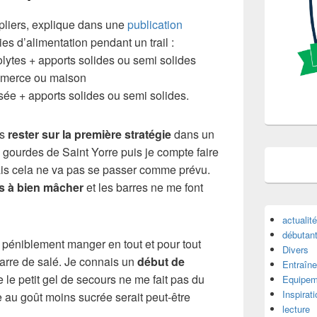
pliers, explique dans une
publication
gies d’alimentation pendant un trail :
lytes + apports solides ou semi solides
mmerce ou maison
ée + apports solides ou semi solides.
is
rester sur la première stratégie
dans un
gourdes de Saint Yorre puis je compte faire
is cela ne va pas se passer comme prévu.
us à bien mâcher
et les barres ne me font
actualit
débutan
s péniblement manger en tout et pour tout
Divers
arre de salé. Je connais un
début de
Entraîne
le petit gel de secours ne me fait pas du
Equipem
Inspirat
e au goût moins sucrée serait peut-être
lecture