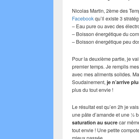
Nicolas Martin, 2ème des Tem
Facebook
qu’il existe 3 straté
– Eau pure ou avec des électro
– Boisson énergétique du co
– Boisson énergétique peu dos
Pour la deuxième partie, je va
premier temps. Je remplis mes 
avec mes aliments solides. Ma
Soudainement,
je n’arrive pl
plus du tout envie !
Le résultat est qu’en 2h je vai
une pâte d’amande et une ½ b
saturation au sucre
car même 
tout envie ! Une petite compot
mieux passée.