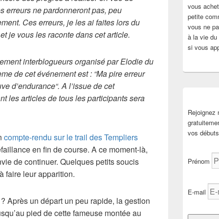
vous achete
es erreurs ne pardonneront pas, peu
petite com
ment. Ces erreurs, je les ai faites lors du
vous ne pai
 et je vous les raconte dans cet article.
à la vie d
si vous app
vénement interblogueurs organisé par Elodie du
ème de cet événement est : “Ma pire erreur
uve d’endurance“. A l’issue de cet
t les articles de tous les participants sera
Rejoignez
gratuiteme
vos débuts 
n
compte-rendu sur le trail des Templiers
éfaillance en fin de course. A ce moment-là,
envie de continuer. Quelques petits soucis
Prénom
faire leur apparition.
E-mail
 ? Après un départ un peu rapide, la gestion
jusqu’au pied de cette fameuse montée au