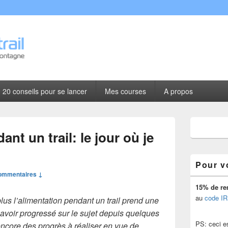
l
20 conseils pour se lancer
Mes courses
A propos
Zone
principale
nt un trail: le jour où je
de
widget
pour
Pour v
la
ommentaires ↓
barre
latérale
15% de re
au
code IR
lus l’alimentation pendant un trail prend une
avoir progressé sur le sujet depuis quelques
PS: ceci est
encore des progrès à réaliser en vue de