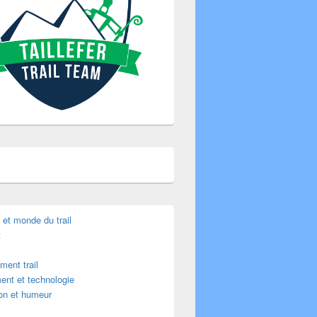
é et monde du trail
t
ment trail
ent et technologie
ion et humeur